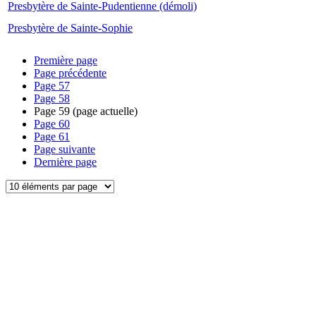
Presbytère de Sainte-Pudentienne (démoli)
Presbytère de Sainte-Sophie
Première page
Page précédente
Page
57
Page
58
Page
59
(page actuelle)
Page
60
Page
61
Page suivante
Dernière page