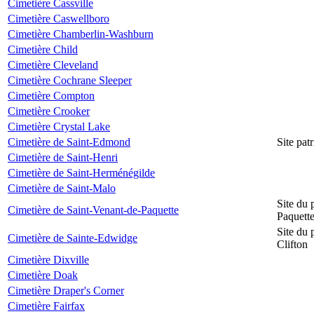
Cimetière Cassville
Cimetière Caswellboro
Cimetière Chamberlin-Washburn
Cimetière Child
Cimetière Cleveland
Cimetière Cochrane Sleeper
Cimetière Compton
Cimetière Crooker
Cimetière Crystal Lake
Cimetière de Saint-Edmond
Site pat
Cimetière de Saint-Henri
Cimetière de Saint-Herménégilde
Cimetière de Saint-Malo
Site du 
Cimetière de Saint-Venant-de-Paquette
Paquett
Site du 
Cimetière de Sainte-Edwidge
Clifton
Cimetière Dixville
Cimetière Doak
Cimetière Draper's Corner
Cimetière Fairfax