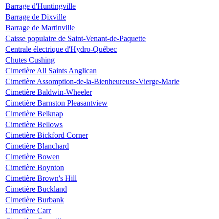
Barrage d'Huntingville
Barrage de Dixville
Barrage de Martinville
Caisse populaire de Saint-Venant-de-Paquette
Centrale électrique d'Hydro-Québec
Chutes Cushing
Cimetière All Saints Anglican
Cimetière Assomption-de-la-Bienheureuse-Vierge-Marie
Cimetière Baldwin-Wheeler
Cimetière Barnston Pleasantview
Cimetière Belknap
Cimetière Bellows
Cimetière Bickford Corner
Cimetière Blanchard
Cimetière Bowen
Cimetière Boynton
Cimetière Brown's Hill
Cimetière Buckland
Cimetière Burbank
Cimetière Carr