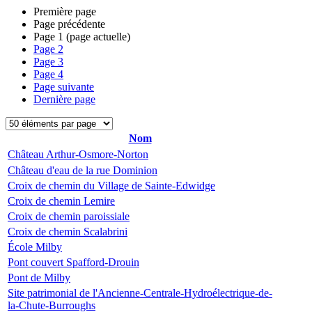
Première page
Page précédente
Page
1
(page actuelle)
Page
2
Page
3
Page
4
Page suivante
Dernière page
Nom
Château Arthur-Osmore-Norton
Château d'eau de la rue Dominion
Croix de chemin du Village de Sainte-Edwidge
Croix de chemin Lemire
Croix de chemin paroissiale
Croix de chemin Scalabrini
École Milby
Pont couvert Spafford-Drouin
Pont de Milby
Site patrimonial de l'Ancienne-Centrale-Hydroélectrique-de-
la-Chute-Burroughs