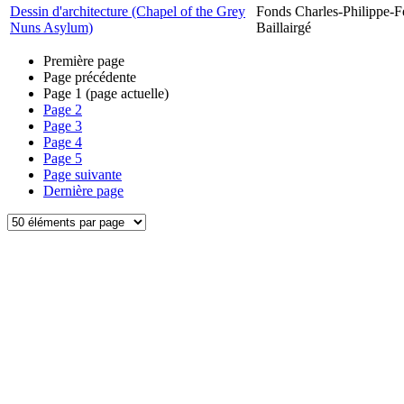
Dessin d'architecture (Chapel of the Grey
Fonds Charles-Philippe-F
Nuns Asylum)
Baillairgé
Première page
Page précédente
Page
1
(page actuelle)
Page
2
Page
3
Page
4
Page
5
Page suivante
Dernière page