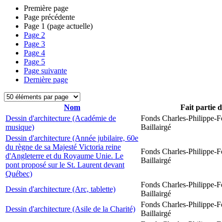
Première page
Page précédente
Page
1
(page actuelle)
Page
2
Page
3
Page
4
Page
5
Page suivante
Dernière page
Nom
Fait partie 
Dessin d'architecture (Académie de
Fonds Charles-Philippe-F
musique)
Baillairgé
Dessin d'architecture (Année jubilaire, 60e
du règne de sa Majesté Victoria reine
Fonds Charles-Philippe-F
d'Angleterre et du Royaume Unie. Le
Baillairgé
pont proposé sur le St. Laurent devant
Québec)
Fonds Charles-Philippe-F
Dessin d'architecture (Arc, tablette)
Baillairgé
Fonds Charles-Philippe-F
Dessin d'architecture (Asile de la Charité)
Baillairgé