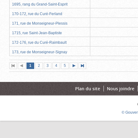
1695, rang du Grand-Saint-Esprit
170-172, rue du Curé-Ferland
171, rue de Monseigneur-Plessis
1715, rue Saint-Jean-Baptiste
172-176, rue du Curé-Raimbault
173, rue de Monseigneur-Signay
Page
(page
Page
Page
Page
Page
1
Première
2
Page
3
4
5
Page
Dernière
actuelle)
page
précédente
suivante
page
Plan du site
Nous joindre
© Gouver