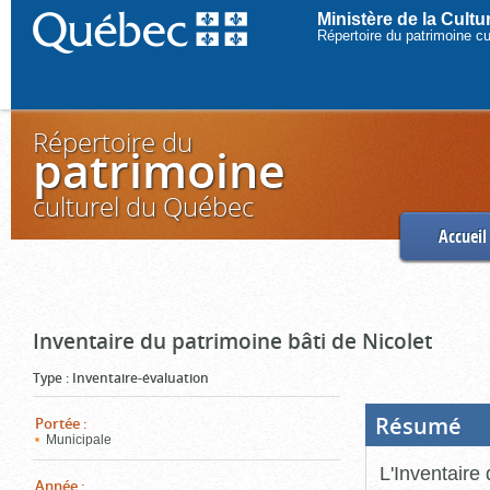
Ministère de la Cult
Répertoire du patrimoine c
Répertoire du
patrimoine
culturel du Québec
Accueil
Inventaire du patrimoine bâti de Nicolet
Type
:
Inventaire-évaluation
Résumé
(Boi
Portée
:
ouve
Municipale
cliq
pou
L'Inventaire 
ferm
Année
: