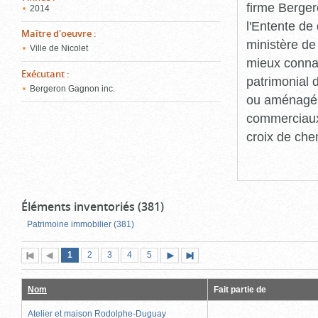
firme Berger
2014
l'Entente de 
Maître d'oeuvre
:
ministère de
Ville de Nicolet
mieux connaît
Exécutant
:
patrimonial d
Bergeron Gagnon inc.
ou aménagés 
commerciaux, 
croix de che
Éléments inventoriés (381)
Patrimoine immobilier (381)
Page
(page
Page
Page
Page
Page
1
Première
2
Page
3
4
5
Page
Dernière
actuelle)
page
précédente
suivante
page
Nom
Fait partie de
Atelier et maison Rodolphe-Duguay