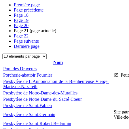
Première page
Page précédente
Page
18
Page
19
Page
20
Page
21
(page actuelle)
Page
22
Page suivante
Dernière page
Nom
Pont des Draveurs
Porcherie-abattoir Fournier
65, Peti
Presbytère de L'Annonciation-de-la-Bienheureuse-Vierge-
Marie-de-Nazareth
Presbytère de Notre-Dame-des-Murailles
Presbytère de Notre-Dame-du-Sacré-Coeur
Presbytère de Saint-Fabien
Site pat
Presbytère de Saint-Germain
Ville-d
Presbytère de Saint-Robert-Bellarmin