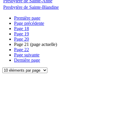
Presbytère de Sainte-Anne
Presbytère de Sainte-Blandine
Première page
Page précédente
Page
18
Page
19
Page
20
Page
21
(page actuelle)
Page
22
Page suivante
Dernière page