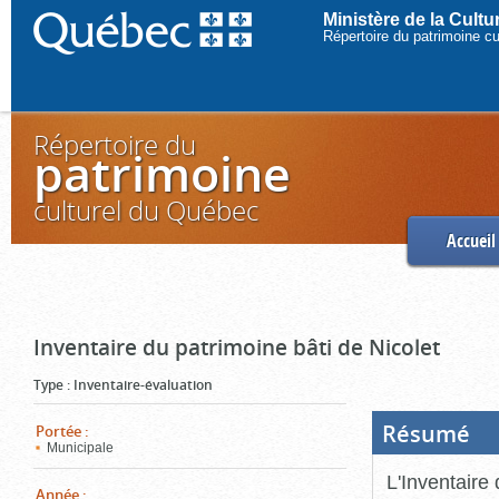
Ministère de la Cult
Répertoire du patrimoine c
Répertoire du
patrimoine
culturel du Québec
Accueil
Inventaire du patrimoine bâti de Nicolet
Type
:
Inventaire-évaluation
Résumé
(Boi
Portée
:
ouve
Municipale
cliq
pou
L'Inventaire 
ferm
Année
: