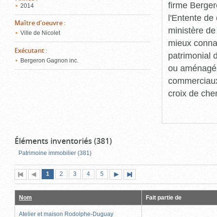
firme Berger
2014
l'Entente de 
Maître d'oeuvre
:
ministère de
Ville de Nicolet
mieux connaît
Exécutant
:
patrimonial d
Bergeron Gagnon inc.
ou aménagés 
commerciaux, 
croix de che
Éléments inventoriés (381)
Patrimoine immobilier (381)
Page
(page
Page
Page
Page
Page
1
Première
2
Page
3
4
5
Page
Dernière
actuelle)
page
précédente
suivante
page
Nom
Fait partie de
Atelier et maison Rodolphe-Duguay