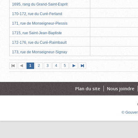
1695, rang du Grand-Saint-Esprit
170-172, rue du Curé-Ferland
171, rue de Monseigneur-Plessis
1715, rue Saint-Jean-Baptiste
172-176, rue du Curé-Raimbault
173, rue de Monseigneur-Signay
Page
(page
Page
Page
Page
Page
1
Première
2
Page
3
4
5
Page
Dernière
actuelle)
page
précédente
suivante
page
Plan du site
Nous joindre
© Gouver