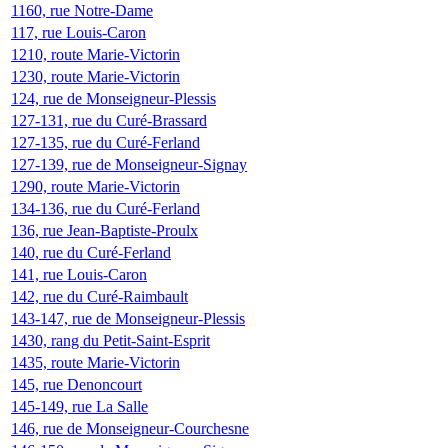
1160, rue Notre-Dame
117, rue Louis-Caron
1210, route Marie-Victorin
1230, route Marie-Victorin
124, rue de Monseigneur-Plessis
127-131, rue du Curé-Brassard
127-135, rue du Curé-Ferland
127-139, rue de Monseigneur-Signay
1290, route Marie-Victorin
134-136, rue du Curé-Ferland
136, rue Jean-Baptiste-Proulx
140, rue du Curé-Ferland
141, rue Louis-Caron
142, rue du Curé-Raimbault
143-147, rue de Monseigneur-Plessis
1430, rang du Petit-Saint-Esprit
1435, route Marie-Victorin
145, rue Denoncourt
145-149, rue La Salle
146, rue de Monseigneur-Courchesne