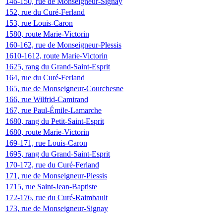
146-150, rue de Monseigneur-Signay
152, rue du Curé-Ferland
153, rue Louis-Caron
1580, route Marie-Victorin
160-162, rue de Monseigneur-Plessis
1610-1612, route Marie-Victorin
1625, rang du Grand-Saint-Esprit
164, rue du Curé-Ferland
165, rue de Monseigneur-Courchesne
166, rue Wilfrid-Camirand
167, rue Paul-Émile-Lamarche
1680, rang du Petit-Saint-Esprit
1680, route Marie-Victorin
169-171, rue Louis-Caron
1695, rang du Grand-Saint-Esprit
170-172, rue du Curé-Ferland
171, rue de Monseigneur-Plessis
1715, rue Saint-Jean-Baptiste
172-176, rue du Curé-Raimbault
173, rue de Monseigneur-Signay