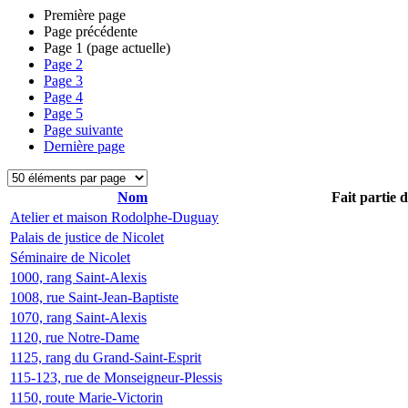
Première page
Page précédente
Page
1
(page actuelle)
Page
2
Page
3
Page
4
Page
5
Page suivante
Dernière page
Nom
Fait partie 
Atelier et maison Rodolphe-Duguay
Palais de justice de Nicolet
Séminaire de Nicolet
1000, rang Saint-Alexis
1008, rue Saint-Jean-Baptiste
1070, rang Saint-Alexis
1120, rue Notre-Dame
1125, rang du Grand-Saint-Esprit
115-123, rue de Monseigneur-Plessis
1150, route Marie-Victorin