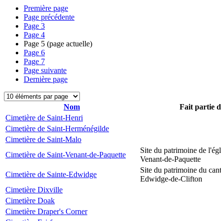
Première page
Page précédente
Page
3
Page
4
Page
5
(page actuelle)
Page
6
Page
7
Page suivante
Dernière page
Nom
Fait partie 
Cimetière de Saint-Henri
Cimetière de Saint-Herménégilde
Cimetière de Saint-Malo
Site du patrimoine de l'égl
Cimetière de Saint-Venant-de-Paquette
Venant-de-Paquette
Site du patrimoine du can
Cimetière de Sainte-Edwidge
Edwidge-de-Clifton
Cimetière Dixville
Cimetière Doak
Cimetière Draper's Corner