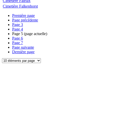
Cimetière Fairfax
Cimetière Falkenhorst
Première page
Page précédente
Page
3
Page
4
Page
5
(page actuelle)
Page
6
Page
7
Page suivante
Dernière page