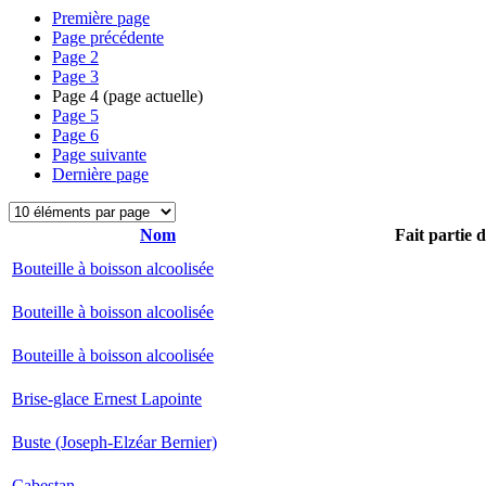
Première page
Page précédente
Page
2
Page
3
Page
4
(page actuelle)
Page
5
Page
6
Page suivante
Dernière page
Nom
Fait partie 
Bouteille à boisson alcoolisée
Bouteille à boisson alcoolisée
Bouteille à boisson alcoolisée
Brise-glace Ernest Lapointe
Buste (Joseph-Elzéar Bernier)
Cabestan