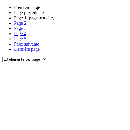
Première page
Page précédente
Page
1
(page actuelle)
Page
2
Page
3
Page
4
Page
5
Page suivante
Dernière page