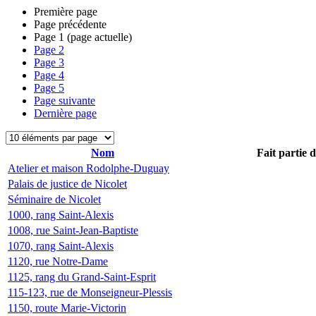
Première page
Page précédente
Page
1
(page actuelle)
Page
2
Page
3
Page
4
Page
5
Page suivante
Dernière page
Nom
Fait partie 
Atelier et maison Rodolphe-Duguay
Palais de justice de Nicolet
Séminaire de Nicolet
1000, rang Saint-Alexis
1008, rue Saint-Jean-Baptiste
1070, rang Saint-Alexis
1120, rue Notre-Dame
1125, rang du Grand-Saint-Esprit
115-123, rue de Monseigneur-Plessis
1150, route Marie-Victorin