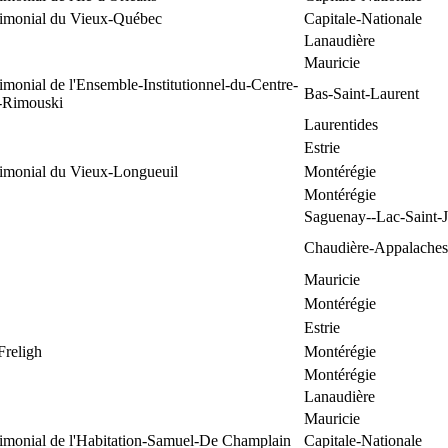
trimonial du Vieux-Québec
Capitale-Nationale
Lanaudière
Mauricie
rimonial de l'Ensemble-Institutionnel-du-Centre-
Bas-Saint-Laurent
e-Rimouski
Laurentides
Estrie
rimonial du Vieux-Longueuil
Montérégie
Montérégie
Saguenay--Lac-Saint-
Chaudière-Appalaches
Mauricie
Montérégie
Estrie
Freligh
Montérégie
Montérégie
Lanaudière
Mauricie
rimonial de l'Habitation-Samuel-De Champlain
Capitale-Nationale