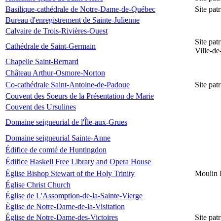
Basilique-cathédrale de Notre-Dame-de-Québec
Site pa
Bureau d'enregistrement de Sainte-Julienne
Calvaire de Trois-Rivières-Ouest
Site pat
Cathédrale de Saint-Germain
Ville-d
Chapelle Saint-Bernard
Château Arthur-Osmore-Norton
Co-cathédrale Saint-Antoine-de-Padoue
Site pat
Couvent des Soeurs de la Présentation de Marie
Couvent des Ursulines
Domaine seigneurial de l'Île-aux-Grues
Domaine seigneurial Sainte-Anne
Édifice de comté de Huntingdon
Édifice Haskell Free Library and Opera House
Église Bishop Stewart of the Holy Trinity
Moulin 
Église Christ Church
Église de L'Assomption-de-la-Sainte-Vierge
Église de Notre-Dame-de-la-Visitation
Église de Notre-Dame-des-Victoires
Site pat