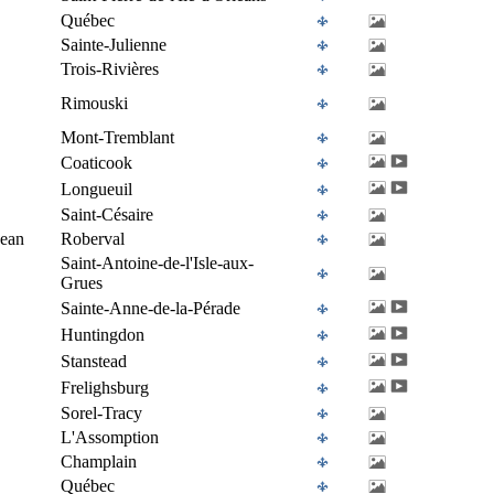
Québec
Sainte-Julienne
Trois-Rivières
Rimouski
Mont-Tremblant
Coaticook
Longueuil
Saint-Césaire
Jean
Roberval
Saint-Antoine-de-l'Isle-aux-
Grues
Sainte-Anne-de-la-Pérade
Huntingdon
Stanstead
Frelighsburg
Sorel-Tracy
L'Assomption
Champlain
Québec