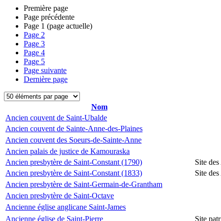
Première page
Page précédente
Page
1
(page actuelle)
Page
2
Page
3
Page
4
Page
5
Page suivante
Dernière page
Nom
Ancien couvent de Saint-Ubalde
Ancien couvent de Sainte-Anne-des-Plaines
Ancien couvent des Soeurs-de-Sainte-Anne
Ancien palais de justice de Kamouraska
Ancien presbytère de Saint-Constant (1790)
Site des
Ancien presbytère de Saint-Constant (1833)
Site des
Ancien presbytère de Saint-Germain-de-Grantham
Ancien presbytère de Saint-Octave
Ancienne église anglicane Saint-James
Ancienne église de Saint-Pierre
Site pat