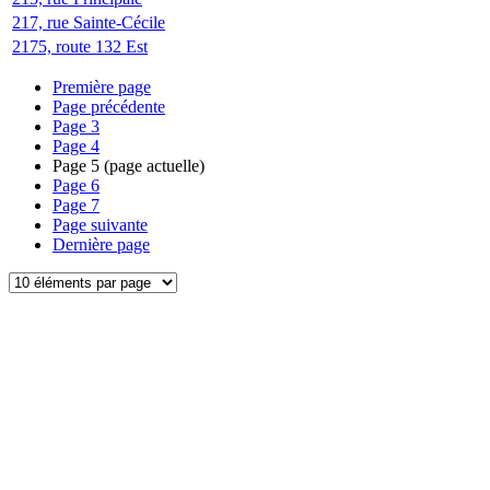
217, rue Sainte-Cécile
2175, route 132 Est
Première page
Page précédente
Page
3
Page
4
Page
5
(page actuelle)
Page
6
Page
7
Page suivante
Dernière page