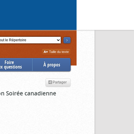
ction
Augmenter
Taille du texte
la
Foire
À propos
ux questions
Partager
ion Soirée canadienne