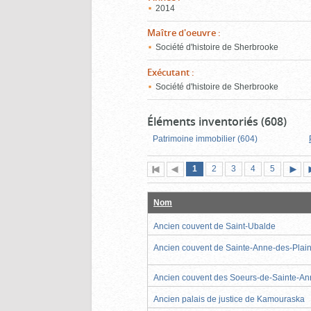
2014
Maître d'oeuvre
:
Société d'histoire de Sherbrooke
Exécutant
:
Société d'histoire de Sherbrooke
Éléments inventoriés (608)
Patrimoine immobilier (604)
Page
(page
Page
Page
Page
Page
1
Première
2
Page
3
4
5
actuelle)
page
précédente
suiva
Nom
Ancien couvent de Saint-Ubalde
Ancien couvent de Sainte-Anne-des-Plai
Ancien couvent des Soeurs-de-Sainte-A
Ancien palais de justice de Kamouraska