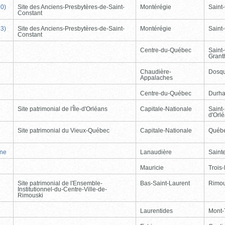
90)
Site des Anciens-Presbytères-de-Saint-
Montérégie
Saint
Constant
33)
Site des Anciens-Presbytères-de-Saint-
Montérégie
Saint
Constant
Centre-du-Québec
Saint
Gran
Chaudière-
Dosqu
Appalaches
Centre-du-Québec
Durh
Site patrimonial de l'Île-d'Orléans
Capitale-Nationale
Saint-
d'Orl
Site patrimonial du Vieux-Québec
Capitale-Nationale
Québ
nne
Lanaudière
Saint
Mauricie
Trois-
Site patrimonial de l'Ensemble-
Bas-Saint-Laurent
Rimou
Institutionnel-du-Centre-Ville-de-
Rimouski
Laurentides
Mont-