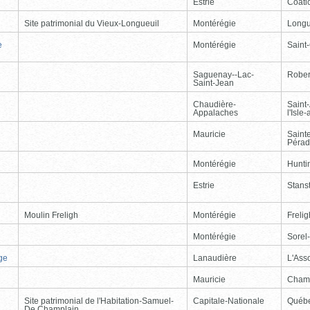
Estrie
Coati
Site patrimonial du Vieux-Longueuil
Montérégie
Longu
e
Montérégie
Saint
Saguenay--Lac-
Rober
Saint-Jean
Chaudière-
Saint
Appalaches
l'Isle
Mauricie
Saint
Péra
Montérégie
Hunti
Estrie
Stans
Moulin Freligh
Montérégie
Freli
Montérégie
Sorel
ge
Lanaudière
L'Ass
Mauricie
Cham
Site patrimonial de l'Habitation-Samuel-
Capitale-Nationale
Québ
De Champlain