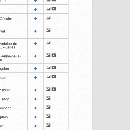
cook
euil
-Césaire
val
-Antoine-de-
-aux-Grues
e-Anne-de-la-
de
ngdon
tead
ghsburg
-Tracy
omption
plain
ec