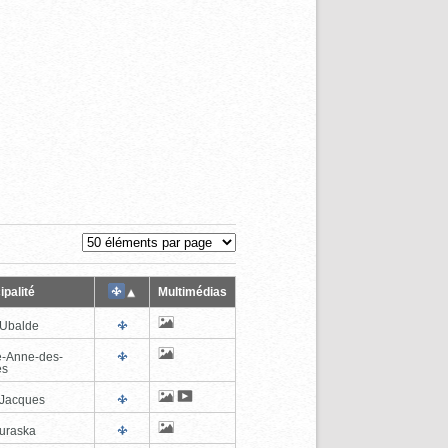
ipalité
Multimédias
-Ubalde
e-Anne-des-
es
-Jacques
uraska