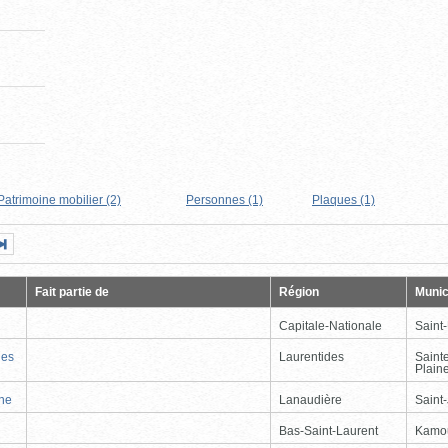
Patrimoine mobilier (2)
Personnes (1)
Plaques (1)
Page
Dernière
nte
page
Fait partie de
Région
Munic
Capitale-Nationale
Saint
nes
Laurentides
Saint
Plain
nne
Lanaudière
Saint
Bas-Saint-Laurent
Kamo