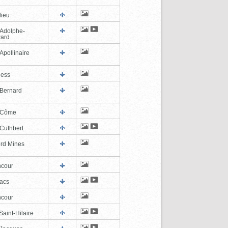
lieu
-Adolphe-
ard
Apollinaire
ness
-Bernard
-Côme
-Cuthbert
ord Mines
cour
lacs
cour
aint-Hilaire