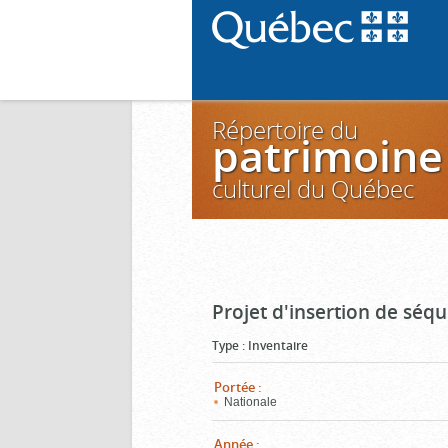
Répertoire du
patrimoine
culturel du Québec
Projet d'insertion de séq
Type
:
Inventaire
Portée
:
Nationale
Année
: