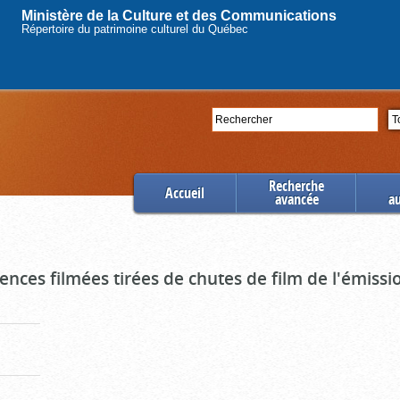
Ministère de la Culture et des Communications
Répertoire du patrimoine culturel du Québec
Rechercher
Se
Recherche
Accueil
avancée
a
uences filmées tirées de chutes de film de l'émiss