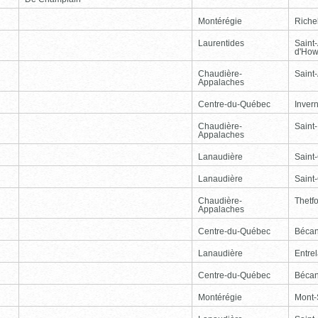
Montérégie
Riche
Laurentides
Saint
d'How
Chaudière-
Saint-
Appalaches
Centre-du-Québec
Inver
Chaudière-
Saint
Appalaches
Lanaudière
Saint
Lanaudière
Saint
Chaudière-
Thetf
Appalaches
Centre-du-Québec
Bécan
Lanaudière
Entre
Centre-du-Québec
Bécan
Montérégie
Mont-S