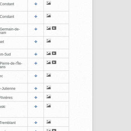
-Constant
-Constant
-Germain-de-
tham
et
am-Sud
Pierre-de-l'Île-
éans
ec
e-Julienne
Rivières
ski
Tremblant