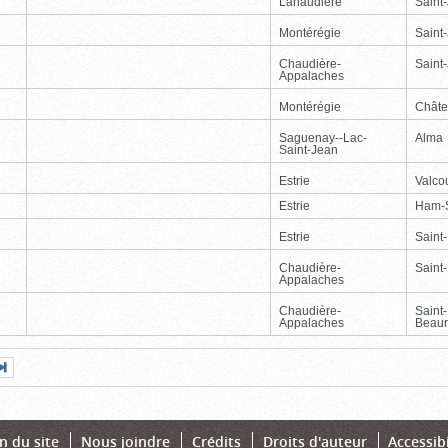
Lanaudière
Saint
Montérégie
Saint
Chaudière-
Saint-
Appalaches
Montérégie
Chât
Saguenay--Lac-
Alma
Saint-Jean
Estrie
Valcou
Estrie
Ham-
Estrie
Saint
Chaudière-
Saint-
Appalaches
Chaudière-
Saint
Appalaches
Beaur
Page
Dernière
nte
page
n du site
Nous joindre
Crédits
Droits d'auteur
Accessibi