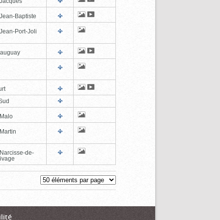
-Jacques
-Jean-Baptiste
Jean-Port-Joli
eauguay
rt
Sud
-Malo
Martin
-Narcisse-de-
ivage
lité