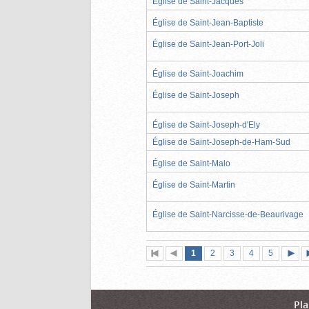
Église de Saint-Jacques
Église de Saint-Jean-Baptiste
Église de Saint-Jean-Port-Joli
Église de Saint-Joachim
Église de Saint-Joseph
Église de Saint-Joseph-d'Ely
Église de Saint-Joseph-de-Ham-Sud
Église de Saint-Malo
Église de Saint-Martin
Église de Saint-Narcisse-de-Beaurivage
Page
(page
Page
Page
Page
Page
1
Première
2
Page
3
4
5
actuelle)
page
précédente
suiva
Pla