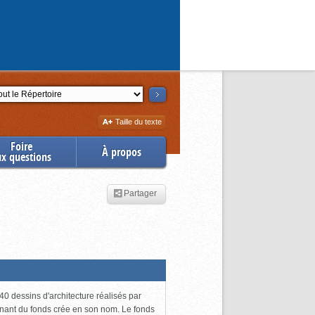
ction
Augmenter
Taille du texte
la
Foire
À propos
ux questions
Partager
0 dessins d'architecture réalisés par
enant du fonds crée en son nom. Le fonds