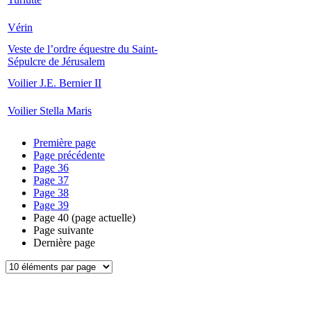
Vérin
Veste de l’ordre équestre du Saint-
Sépulcre de Jérusalem
Voilier J.E. Bernier II
Voilier Stella Maris
Première page
Page précédente
Page
36
Page
37
Page
38
Page
39
Page
40
(page actuelle)
Page suivante
Dernière page