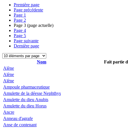
Première page
Page précédente
Page
1
Page
2
Page
3
(page actuelle)
Page
4
Page
5
Page suivante
Dernière page
Nom
Fait partie 
Alène
Alène
Alène
Ampoule pharmaceutique
Amulette de la déesse Nephthys
Amulette du dieu Anubis
Amulette du dieu Horus
Ancre
Anneau d'agrafe
Anse de contenant