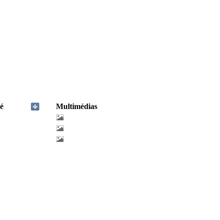
é
Multimédias