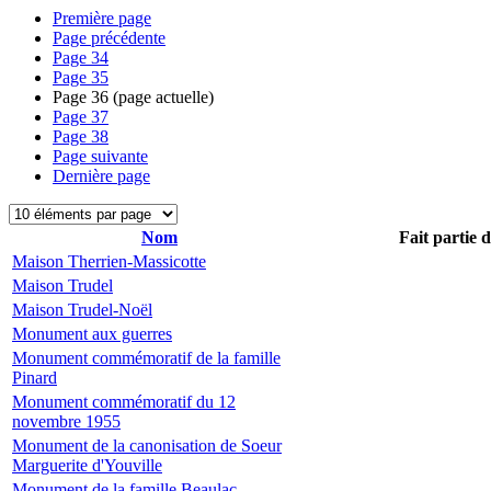
Première page
Page précédente
Page
34
Page
35
Page
36
(page actuelle)
Page
37
Page
38
Page suivante
Dernière page
Nom
Fait partie 
Maison Therrien-Massicotte
Maison Trudel
Maison Trudel-Noël
Monument aux guerres
Monument commémoratif de la famille
Pinard
Monument commémoratif du 12
novembre 1955
Monument de la canonisation de Soeur
Marguerite d'Youville
Monument de la famille Beaulac