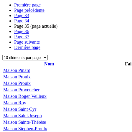
Première page
Page précédente
Page
33
Page
34
Page
35
(page actuelle)
Page
36
Page
37
Page suivante
Dernière page
Nom
Fai
Maison Pinard
Maison Proulx
Maison Proulx
Maison Provencher
Maison Roger-Veilleux
Maison Roy
Maison Saint-Cyr
Maison Saint-Joseph
Maison Sainte-Thérèse
Maison Stephen-Proulx