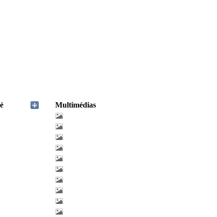
é
Multimédias