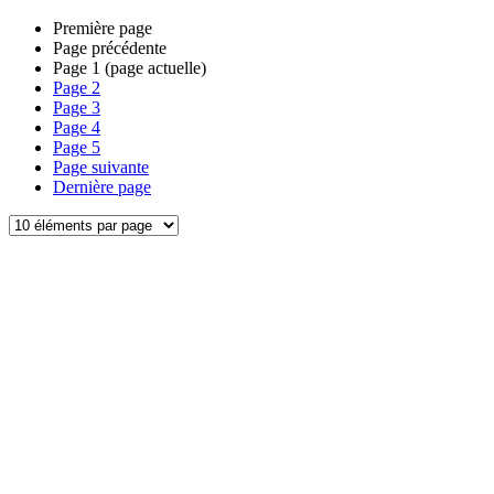
Première page
Page précédente
Page
1
(page actuelle)
Page
2
Page
3
Page
4
Page
5
Page suivante
Dernière page