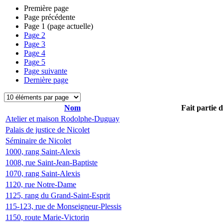
Première page
Page précédente
Page
1
(page actuelle)
Page
2
Page
3
Page
4
Page
5
Page suivante
Dernière page
Nom
Fait partie 
Atelier et maison Rodolphe-Duguay
Palais de justice de Nicolet
Séminaire de Nicolet
1000, rang Saint-Alexis
1008, rue Saint-Jean-Baptiste
1070, rang Saint-Alexis
1120, rue Notre-Dame
1125, rang du Grand-Saint-Esprit
115-123, rue de Monseigneur-Plessis
1150, route Marie-Victorin