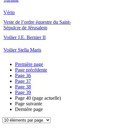
Vérin
Veste de l’ordre équestre du Saint-
Sépulcre de Jérusalem
Voilier J.E. Bernier II
Voilier Stella Maris
Première page
Page précédente
Page
36
Page
37
Page
38
Page
39
Page
40
(page actuelle)
Page suivante
Dernière page