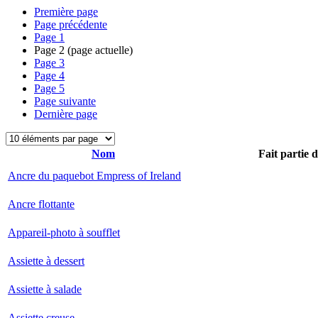
Première page
Page précédente
Page
1
Page
2
(page actuelle)
Page
3
Page
4
Page
5
Page suivante
Dernière page
Nom
Fait partie 
Ancre du paquebot Empress of Ireland
Ancre flottante
Appareil-photo à soufflet
Assiette à dessert
Assiette à salade
Assiette creuse