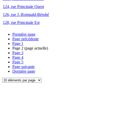
124, rue Principale Ouest
126, rue J.-Romuald-Bérubé
128, rue Principale Est
Première page
Page précédente
Page
1
Page
2
(page actuelle)
Page
3
Page
4
Page
5
Page suivante
Dernière page