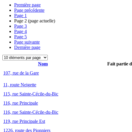
Première page
Page précédente
Page
1
Page
2
(page actuelle)
Page
3
Page
4
Page
5
Page suivante
Dernière page
Nom
Fait partie 
107, rue de la Gare
11, route Neigette
115, rue Sainte-Cécile-du-Bic
116, rue Principale
116, rue Sainte-Cécile-du-Bic
119, rue Principale Est
1226, route des Pionniers