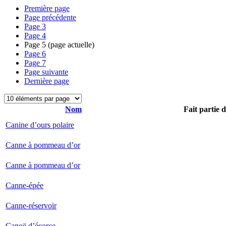
Première page
Page précédente
Page
3
Page
4
Page
5
(page actuelle)
Page
6
Page
7
Page suivante
Dernière page
Nom
Fait partie 
Canine d’ours polaire
Canne à pommeau d’or
Canne à pommeau d’or
Canne-épée
Canne-réservoir
Canoë d’écorce