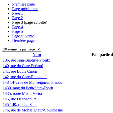
Première page
Page précédente
Page
1
Page
2
Page
3
(page actuelle)
Page
4
Page
5
Page suivante
Dernière page
Nom
Fait partie 
136, rue Jean-Baptiste-Proulx
140, rue du Curé-Ferland
141, rue Louis-Caron
142, rue du Curé-Raimbault
143-147, rue de Monseigneur-Plessis
1430, rang du Petit-Saint-Esprit
1435, route Marie-Victorin
145, rue Denoncourt
145-149, rue La Salle
146, rue de Monseigneur-Courchesne