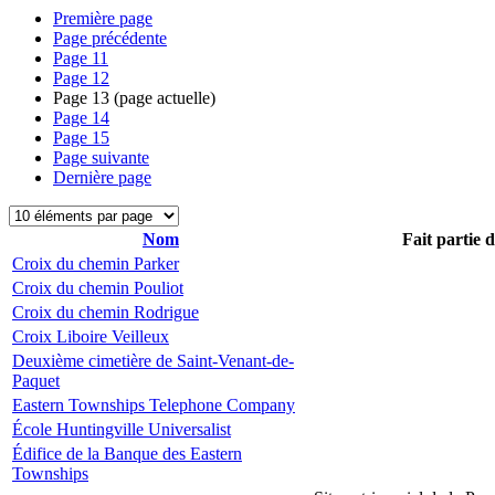
Première page
Page précédente
Page
11
Page
12
Page
13
(page actuelle)
Page
14
Page
15
Page suivante
Dernière page
Nom
Fait partie 
Croix du chemin Parker
Croix du chemin Pouliot
Croix du chemin Rodrigue
Croix Liboire Veilleux
Deuxième cimetière de Saint-Venant-de-
Paquet
Eastern Townships Telephone Company
École Huntingville Universalist
Édifice de la Banque des Eastern
Townships