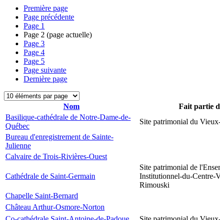
Première page
Page précédente
Page
1
Page
2
(page actuelle)
Page
3
Page
4
Page
5
Page suivante
Dernière page
Nom
Fait partie 
Basilique-cathédrale de Notre-Dame-de-
Site patrimonial du Vieu
Québec
Bureau d'enregistrement de Sainte-
Julienne
Calvaire de Trois-Rivières-Ouest
Site patrimonial de l'Ens
Cathédrale de Saint-Germain
Institutionnel-du-Centre-V
Rimouski
Chapelle Saint-Bernard
Château Arthur-Osmore-Norton
Co-cathédrale Saint-Antoine-de-Padoue
Site patrimonial du Vieu