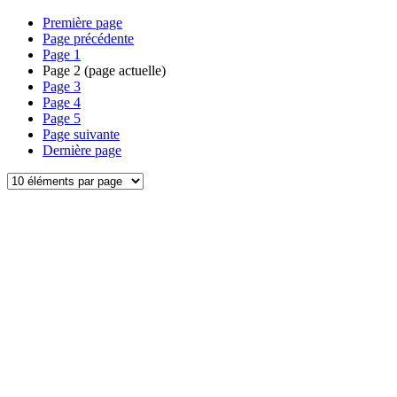
Première page
Page précédente
Page
1
Page
2
(page actuelle)
Page
3
Page
4
Page
5
Page suivante
Dernière page