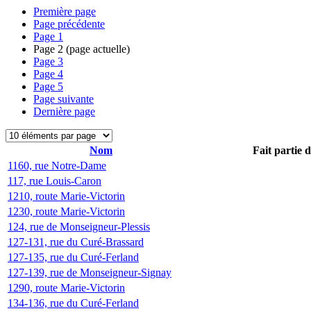
Première page
Page précédente
Page
1
Page
2
(page actuelle)
Page
3
Page
4
Page
5
Page suivante
Dernière page
Nom
Fait partie 
1160, rue Notre-Dame
117, rue Louis-Caron
1210, route Marie-Victorin
1230, route Marie-Victorin
124, rue de Monseigneur-Plessis
127-131, rue du Curé-Brassard
127-135, rue du Curé-Ferland
127-139, rue de Monseigneur-Signay
1290, route Marie-Victorin
134-136, rue du Curé-Ferland