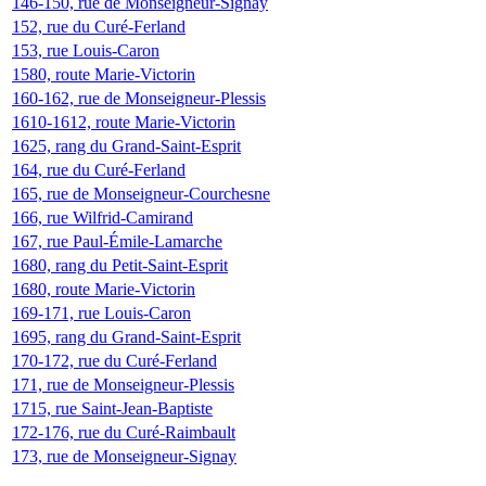
146-150, rue de Monseigneur-Signay
152, rue du Curé-Ferland
153, rue Louis-Caron
1580, route Marie-Victorin
160-162, rue de Monseigneur-Plessis
1610-1612, route Marie-Victorin
1625, rang du Grand-Saint-Esprit
164, rue du Curé-Ferland
165, rue de Monseigneur-Courchesne
166, rue Wilfrid-Camirand
167, rue Paul-Émile-Lamarche
1680, rang du Petit-Saint-Esprit
1680, route Marie-Victorin
169-171, rue Louis-Caron
1695, rang du Grand-Saint-Esprit
170-172, rue du Curé-Ferland
171, rue de Monseigneur-Plessis
1715, rue Saint-Jean-Baptiste
172-176, rue du Curé-Raimbault
173, rue de Monseigneur-Signay