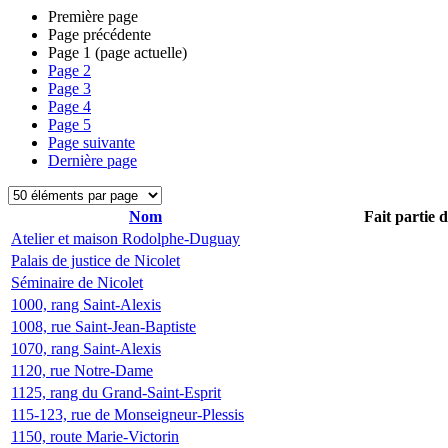
Première page
Page précédente
Page
1
(page actuelle)
Page
2
Page
3
Page
4
Page
5
Page suivante
Dernière page
Nom
Fait partie 
Atelier et maison Rodolphe-Duguay
Palais de justice de Nicolet
Séminaire de Nicolet
1000, rang Saint-Alexis
1008, rue Saint-Jean-Baptiste
1070, rang Saint-Alexis
1120, rue Notre-Dame
1125, rang du Grand-Saint-Esprit
115-123, rue de Monseigneur-Plessis
1150, route Marie-Victorin