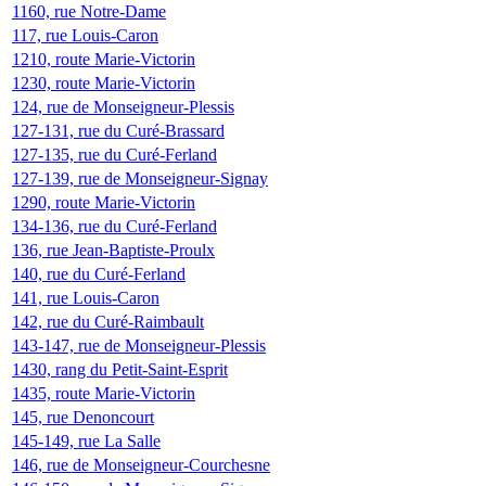
1160, rue Notre-Dame
117, rue Louis-Caron
1210, route Marie-Victorin
1230, route Marie-Victorin
124, rue de Monseigneur-Plessis
127-131, rue du Curé-Brassard
127-135, rue du Curé-Ferland
127-139, rue de Monseigneur-Signay
1290, route Marie-Victorin
134-136, rue du Curé-Ferland
136, rue Jean-Baptiste-Proulx
140, rue du Curé-Ferland
141, rue Louis-Caron
142, rue du Curé-Raimbault
143-147, rue de Monseigneur-Plessis
1430, rang du Petit-Saint-Esprit
1435, route Marie-Victorin
145, rue Denoncourt
145-149, rue La Salle
146, rue de Monseigneur-Courchesne