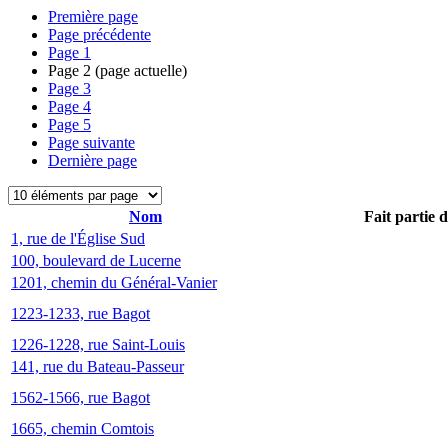
Première page
Page précédente
Page
1
Page
2
(page actuelle)
Page
3
Page
4
Page
5
Page suivante
Dernière page
Nom
Fait partie 
1, rue de l'Église Sud
100, boulevard de Lucerne
1201, chemin du Général-Vanier
1223-1233, rue Bagot
1226-1228, rue Saint-Louis
141, rue du Bateau-Passeur
1562-1566, rue Bagot
1665, chemin Comtois