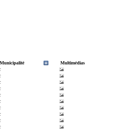
Municipalité
Multimédias
c
c
c
c
c
c
c
c
c
c