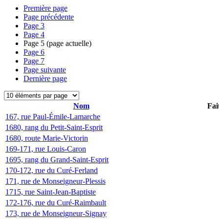
Première page
Page précédente
Page
3
Page
4
Page
5
(page actuelle)
Page
6
Page
7
Page suivante
Dernière page
Nom
Fai
167, rue Paul-Émile-Lamarche
1680, rang du Petit-Saint-Esprit
1680, route Marie-Victorin
169-171, rue Louis-Caron
1695, rang du Grand-Saint-Esprit
170-172, rue du Curé-Ferland
171, rue de Monseigneur-Plessis
1715, rue Saint-Jean-Baptiste
172-176, rue du Curé-Raimbault
173, rue de Monseigneur-Signay