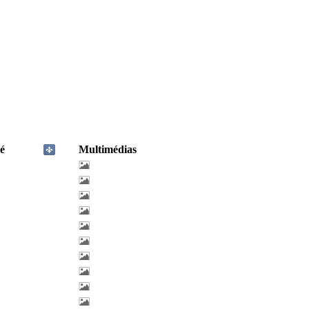
é
Multimédias