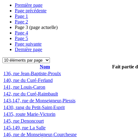
Première page
Page précédente
Page
1
Page
2
Page
3
(page actuelle)
Page
4
Page
5
Page suivante
Dernière page
Nom
Fait partie 
136, rue Jean-Baptiste-Proulx
140, rue du Curé-Ferland
141, rue Louis-Caron
142, rue du Curé-Raimbault
143-147, rue de Monseigneur-Plessis
1430, rang du Petit-Saint-Esprit
1435, route Marie-Victorin
145, rue Denoncourt
145-149, rue La Salle
146, rue de Monseigneur-Courchesne