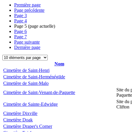
Première page
Page précédente
Page
3
Page
4
Page
5
(page actuelle)
Page
6
Page
7
Page suivante
Dernière page
Nom
Cimetière de Saint-Henri
Cimetière de Saint-Herménégilde
Cimetière de Saint-Malo
Site du 
Cimetière de Saint-Venant-de-Paquette
Paquett
Site du 
Cimetière de Sainte-Edwidge
Clifton
Cimetière Dixville
Cimetière Doak
Cimetière Draper's Corner