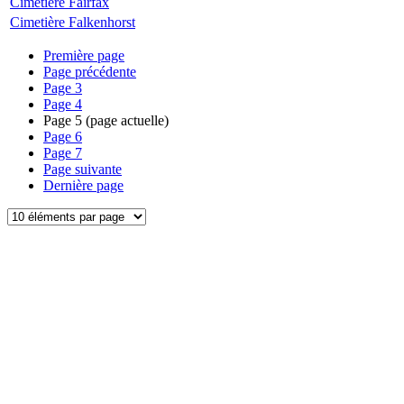
Cimetière Fairfax
Cimetière Falkenhorst
Première page
Page précédente
Page
3
Page
4
Page
5
(page actuelle)
Page
6
Page
7
Page suivante
Dernière page