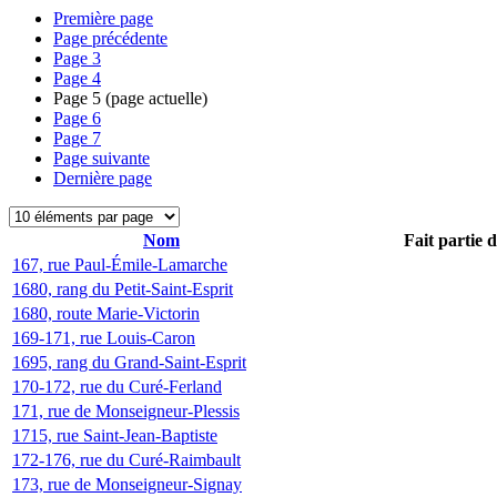
Première page
Page précédente
Page
3
Page
4
Page
5
(page actuelle)
Page
6
Page
7
Page suivante
Dernière page
Nom
Fait partie 
167, rue Paul-Émile-Lamarche
1680, rang du Petit-Saint-Esprit
1680, route Marie-Victorin
169-171, rue Louis-Caron
1695, rang du Grand-Saint-Esprit
170-172, rue du Curé-Ferland
171, rue de Monseigneur-Plessis
1715, rue Saint-Jean-Baptiste
172-176, rue du Curé-Raimbault
173, rue de Monseigneur-Signay