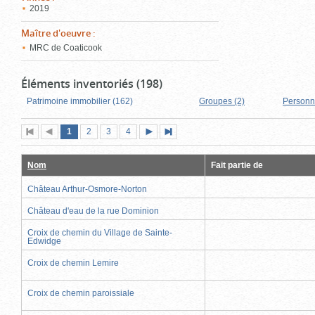
2019
Maître d'oeuvre
:
MRC de Coaticook
Éléments inventoriés (198)
Patrimoine immobilier (162)
Groupes (2)
Personn
Page
(page
Page
Page
Page
1
Première
2
Page
3
4
Page
Dernière
actuelle)
page
précédente
suivante
page
Nom
Fait partie de
Château Arthur-Osmore-Norton
Château d'eau de la rue Dominion
Croix de chemin du Village de Sainte-
Edwidge
Croix de chemin Lemire
Croix de chemin paroissiale