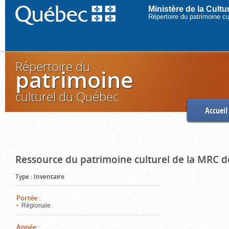
Ministère de la Cult
Répertoire du patrimoine c
Répertoire du
patrimoine
culturel du Québec
Accueil
Ressource du patrimoine culturel de la MRC d
Type
:
Inventaire
Portée
:
Régionale
Année
: