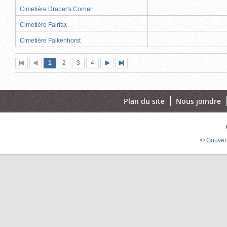
Cimetière Draper's Corner
Cimetière Fairfax
Cimetière Falkenhorst
Page
(page
Page
Page
Page
1
Première
2
Page
3
4
Page
Dernière
actuelle)
page
précédente
suivante
page
Plan du site
Nous joindre
© Gouver