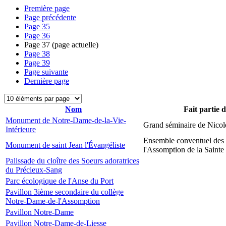
Première page
Page précédente
Page
35
Page
36
Page
37
(page actuelle)
Page
38
Page
39
Page suivante
Dernière page
Nom
Fait partie 
Monument de Notre-Dame-de-la-Vie-
Grand séminaire de Nicol
Intérieure
Ensemble conventuel des
Monument de saint Jean l'Évangéliste
l'Assomption de la Sainte
Palissade du cloître des Soeurs adoratrices
du Précieux-Sang
Parc écologique de l'Anse du Port
Pavillon 3ième secondaire du collège
Notre-Dame-de-l'Assomption
Pavillon Notre-Dame
Pavillon Notre-Dame-de-Liesse