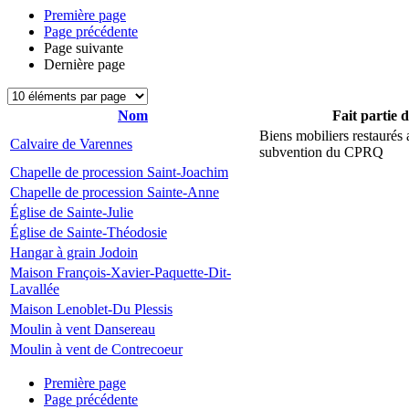
Première page
Page précédente
Page suivante
Dernière page
Nom
Fait partie 
Biens mobiliers restaurés
Calvaire de Varennes
subvention du CPRQ
Chapelle de procession Saint-Joachim
Chapelle de procession Sainte-Anne
Église de Sainte-Julie
Église de Sainte-Théodosie
Hangar à grain Jodoin
Maison François-Xavier-Paquette-Dit-
Lavallée
Maison Lenoblet-Du Plessis
Moulin à vent Dansereau
Moulin à vent de Contrecoeur
Première page
Page précédente