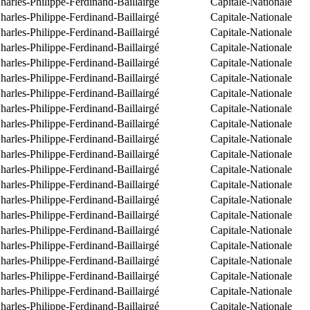
arles-Philippe-Ferdinand-Baillairgé
Capitale-Nationale
arles-Philippe-Ferdinand-Baillairgé
Capitale-Nationale
arles-Philippe-Ferdinand-Baillairgé
Capitale-Nationale
arles-Philippe-Ferdinand-Baillairgé
Capitale-Nationale
arles-Philippe-Ferdinand-Baillairgé
Capitale-Nationale
arles-Philippe-Ferdinand-Baillairgé
Capitale-Nationale
arles-Philippe-Ferdinand-Baillairgé
Capitale-Nationale
arles-Philippe-Ferdinand-Baillairgé
Capitale-Nationale
arles-Philippe-Ferdinand-Baillairgé
Capitale-Nationale
arles-Philippe-Ferdinand-Baillairgé
Capitale-Nationale
arles-Philippe-Ferdinand-Baillairgé
Capitale-Nationale
arles-Philippe-Ferdinand-Baillairgé
Capitale-Nationale
arles-Philippe-Ferdinand-Baillairgé
Capitale-Nationale
arles-Philippe-Ferdinand-Baillairgé
Capitale-Nationale
arles-Philippe-Ferdinand-Baillairgé
Capitale-Nationale
arles-Philippe-Ferdinand-Baillairgé
Capitale-Nationale
arles-Philippe-Ferdinand-Baillairgé
Capitale-Nationale
arles-Philippe-Ferdinand-Baillairgé
Capitale-Nationale
arles-Philippe-Ferdinand-Baillairgé
Capitale-Nationale
arles-Philippe-Ferdinand-Baillairgé
Capitale-Nationale
arles-Philippe-Ferdinand-Baillairgé
Capitale-Nationale