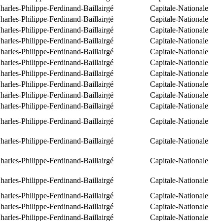
arles-Philippe-Ferdinand-Baillairgé
Capitale-Nationale
arles-Philippe-Ferdinand-Baillairgé
Capitale-Nationale
arles-Philippe-Ferdinand-Baillairgé
Capitale-Nationale
arles-Philippe-Ferdinand-Baillairgé
Capitale-Nationale
arles-Philippe-Ferdinand-Baillairgé
Capitale-Nationale
arles-Philippe-Ferdinand-Baillairgé
Capitale-Nationale
arles-Philippe-Ferdinand-Baillairgé
Capitale-Nationale
arles-Philippe-Ferdinand-Baillairgé
Capitale-Nationale
arles-Philippe-Ferdinand-Baillairgé
Capitale-Nationale
arles-Philippe-Ferdinand-Baillairgé
Capitale-Nationale
arles-Philippe-Ferdinand-Baillairgé
Capitale-Nationale
arles-Philippe-Ferdinand-Baillairgé
Capitale-Nationale
arles-Philippe-Ferdinand-Baillairgé
Capitale-Nationale
arles-Philippe-Ferdinand-Baillairgé
Capitale-Nationale
arles-Philippe-Ferdinand-Baillairgé
Capitale-Nationale
arles-Philippe-Ferdinand-Baillairgé
Capitale-Nationale
arles-Philippe-Ferdinand-Baillairgé
Capitale-Nationale