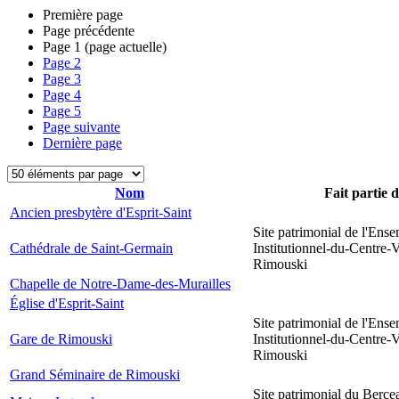
Première page
Page précédente
Page
1
(page actuelle)
Page
2
Page
3
Page
4
Page
5
Page suivante
Dernière page
Nom
Fait partie 
Ancien presbytère d'Esprit-Saint
Site patrimonial de l'Ens
Cathédrale de Saint-Germain
Institutionnel-du-Centre-V
Rimouski
Chapelle de Notre-Dame-des-Murailles
Église d'Esprit-Saint
Site patrimonial de l'Ens
Gare de Rimouski
Institutionnel-du-Centre-V
Rimouski
Grand Séminaire de Rimouski
Site patrimonial du Berce