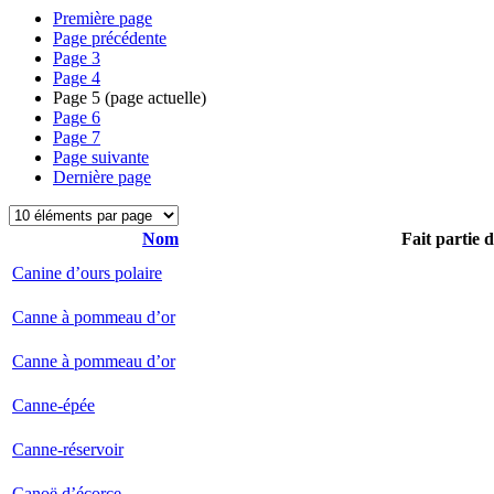
Première page
Page précédente
Page
3
Page
4
Page
5
(page actuelle)
Page
6
Page
7
Page suivante
Dernière page
Nom
Fait partie 
Canine d’ours polaire
Canne à pommeau d’or
Canne à pommeau d’or
Canne-épée
Canne-réservoir
Canoë d’écorce