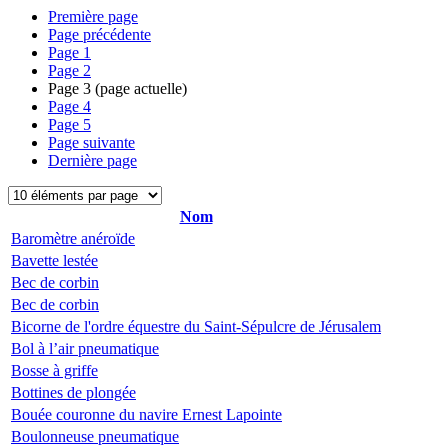
Première page
Page précédente
Page
1
Page
2
Page
3
(page actuelle)
Page
4
Page
5
Page suivante
Dernière page
Nom
Baromètre anéroïde
Bavette lestée
Bec de corbin
Bec de corbin
Bicorne de l'ordre équestre du Saint-Sépulcre de Jérusalem
Bol à l’air pneumatique
Bosse à griffe
Bottines de plongée
Bouée couronne du navire Ernest Lapointe
Boulonneuse pneumatique