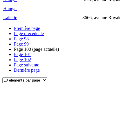
Hangar
Laiterie
8666, avenue Royale
Première page
Page précédente
Page
98
Page
99
Page
100
(page actuelle)
Page
101
Page
102
Page suivante
Dernière page