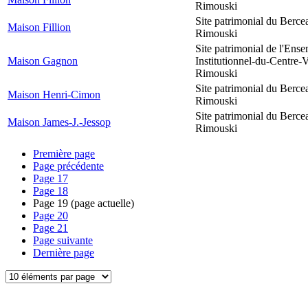
Rimouski
Site patrimonial du Berce
Maison Fillion
Rimouski
Site patrimonial de l'Ens
Maison Gagnon
Institutionnel-du-Centre-V
Rimouski
Site patrimonial du Berce
Maison Henri-Cimon
Rimouski
Site patrimonial du Berce
Maison James-J.-Jessop
Rimouski
Première page
Page précédente
Page
17
Page
18
Page
19
(page actuelle)
Page
20
Page
21
Page suivante
Dernière page