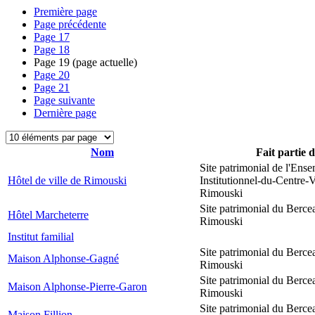
Première page
Page précédente
Page
17
Page
18
Page
19
(page actuelle)
Page
20
Page
21
Page suivante
Dernière page
Nom
Fait partie 
Site patrimonial de l'Ens
Hôtel de ville de Rimouski
Institutionnel-du-Centre-V
Rimouski
Site patrimonial du Berce
Hôtel Marcheterre
Rimouski
Institut familial
Site patrimonial du Berce
Maison Alphonse-Gagné
Rimouski
Site patrimonial du Berce
Maison Alphonse-Pierre-Garon
Rimouski
Site patrimonial du Berce
Maison Fillion