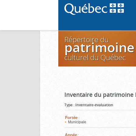
Répertoire du
patrimoine
culturel du Québec
Inventaire du patrimoine 
Type
:
Inventaire-évaluation
Portée
:
Municipale
Année
: