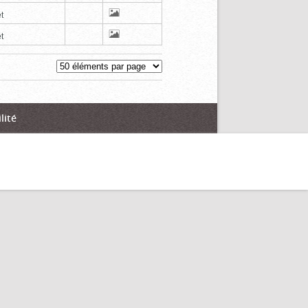
t
t
lité