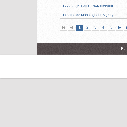
172-176, rue du Curé-Raimbault
173, rue de Monseigneur-Signay
Page
(page
Page
Page
Page
Page
1
Première
2
Page
3
4
5
actuelle)
page
précédente
suiva
Pla