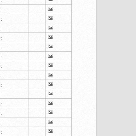
t
t
t
t
t
t
t
t
t
t
t
t
t
t
t