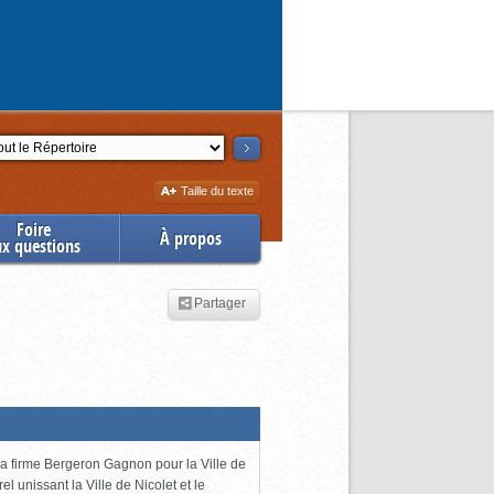
ction
Augmenter
Taille du texte
la
Foire
À propos
ux questions
Partager
 la firme Bergeron Gagnon pour la Ville de
l unissant la Ville de Nicolet et le