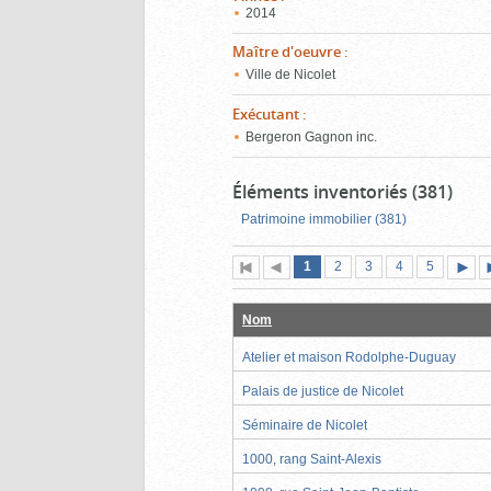
2014
Maître d'oeuvre
:
Ville de Nicolet
Exécutant
:
Bergeron Gagnon inc.
Éléments inventoriés (381)
Patrimoine immobilier (381)
Page
(page
Page
Page
Page
Page
1
Première
2
Page
3
4
5
actuelle)
page
précédente
suiva
Nom
Atelier et maison Rodolphe-Duguay
Palais de justice de Nicolet
Séminaire de Nicolet
1000, rang Saint-Alexis