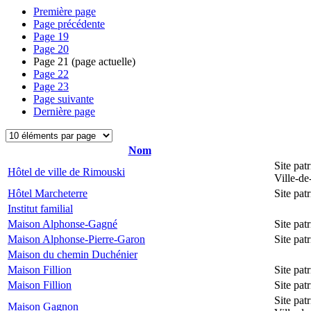
Première page
Page précédente
Page
19
Page
20
Page
21
(page actuelle)
Page
22
Page
23
Page suivante
Dernière page
Nom
Site pat
Hôtel de ville de Rimouski
Ville-d
Hôtel Marcheterre
Site pa
Institut familial
Maison Alphonse-Gagné
Site pa
Maison Alphonse-Pierre-Garon
Site pa
Maison du chemin Duchénier
Maison Fillion
Site pa
Maison Fillion
Site pa
Site pat
Maison Gagnon