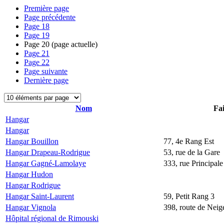
Première page
Page précédente
Page
18
Page
19
Page
20
(page actuelle)
Page
21
Page
22
Page suivante
Dernière page
Nom
Fai
Hangar
Hangar
Hangar Bouillon
77, 4e Rang Est
Hangar Drapeau-Rodrigue
53, rue de la Gare
Hangar Gagné-Lamolaye
333, rue Principale
Hangar Hudon
Hangar Rodrigue
Hangar Saint-Laurent
59, Petit Rang 3
Hangar Vignola
398, route de Neige
Hôpital régional de Rimouski