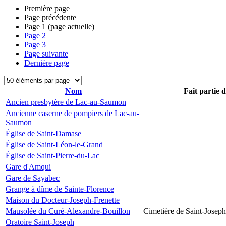
Première page
Page précédente
Page
1
(page actuelle)
Page
2
Page
3
Page suivante
Dernière page
Nom
Fait partie 
Ancien presbytère de Lac-au-Saumon
Ancienne caserne de pompiers de Lac-au-
Saumon
Église de Saint-Damase
Église de Saint-Léon-le-Grand
Église de Saint-Pierre-du-Lac
Gare d'Amqui
Gare de Sayabec
Grange à dîme de Sainte-Florence
Maison du Docteur-Joseph-Frenette
Mausolée du Curé-Alexandre-Bouillon
Cimetière de Saint-Joseph
Oratoire Saint-Joseph