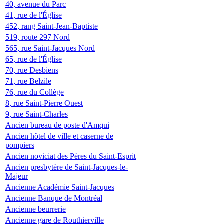
40, avenue du Parc
41, rue de l'Église
452, rang Saint-Jean-Baptiste
519, route 297 Nord
565, rue Saint-Jacques Nord
65, rue de l'Église
70, rue Desbiens
71, rue Belzile
76, rue du Collège
8, rue Saint-Pierre Ouest
9, rue Saint-Charles
Ancien bureau de poste d'Amqui
Ancien hôtel de ville et caserne de
pompiers
Ancien noviciat des Pères du Saint-Esprit
Ancien presbytère de Saint-Jacques-le-
Majeur
Ancienne Académie Saint-Jacques
Ancienne Banque de Montréal
Ancienne beurrerie
Ancienne gare de Routhierville