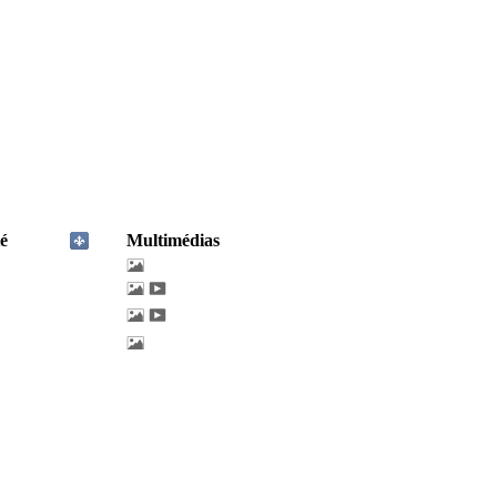
é
Multimédias