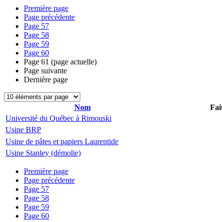
Première page
Page précédente
Page
57
Page
58
Page
59
Page
60
Page
61
(page actuelle)
Page suivante
Dernière page
Nom
Fai
Université du Québec à Rimouski
Usine BRP
Usine de pâtes et papiers Laurentide
Usine Stanley (démolie)
Première page
Page précédente
Page
57
Page
58
Page
59
Page
60