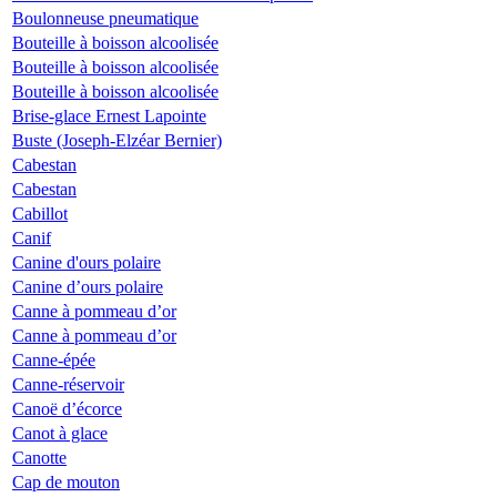
Boulonneuse pneumatique
Bouteille à boisson alcoolisée
Bouteille à boisson alcoolisée
Bouteille à boisson alcoolisée
Brise-glace Ernest Lapointe
Buste (Joseph-Elzéar Bernier)
Cabestan
Cabestan
Cabillot
Canif
Canine d'ours polaire
Canine d’ours polaire
Canne à pommeau d’or
Canne à pommeau d’or
Canne-épée
Canne-réservoir
Canoë d’écorce
Canot à glace
Canotte
Cap de mouton