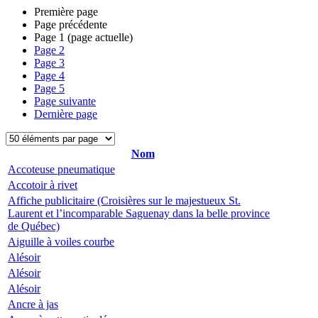
Première page
Page précédente
Page
1
(page actuelle)
Page
2
Page
3
Page
4
Page
5
Page suivante
Dernière page
Nom
Accoteuse pneumatique
Accotoir à rivet
Affiche publicitaire (Croisières sur le majestueux St.
Laurent et l’incomparable Saguenay dans la belle province
de Québec)
Aiguille à voiles courbe
Alésoir
Alésoir
Alésoir
Ancre à jas