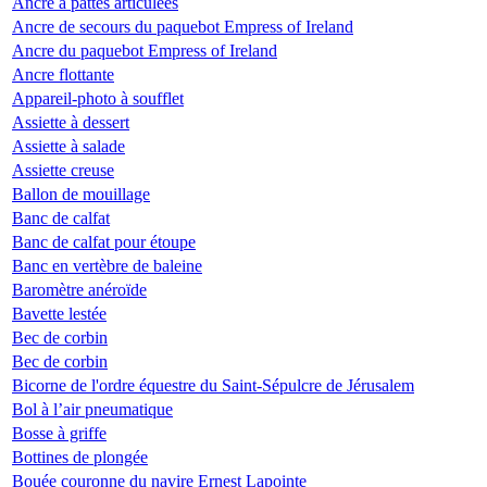
Ancre à pattes articulées
Ancre de secours du paquebot Empress of Ireland
Ancre du paquebot Empress of Ireland
Ancre flottante
Appareil-photo à soufflet
Assiette à dessert
Assiette à salade
Assiette creuse
Ballon de mouillage
Banc de calfat
Banc de calfat pour étoupe
Banc en vertèbre de baleine
Baromètre anéroïde
Bavette lestée
Bec de corbin
Bec de corbin
Bicorne de l'ordre équestre du Saint-Sépulcre de Jérusalem
Bol à l’air pneumatique
Bosse à griffe
Bottines de plongée
Bouée couronne du navire Ernest Lapointe